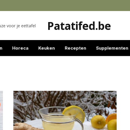
Patatifed.be
ze voor je eettafel
n
Horeca
Keuken
Recepten
Supplementen