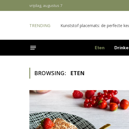
vrijdag, augustus 7
TRENDING
Kunststof placemats: de perfecte keu
Eten
Drinke
BROWSING:
ETEN