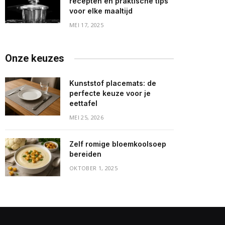
recepten en praktische tips
voor elke maaltijd
MEI 17, 2025
Onze keuzes
Kunststof placemats: de
perfecte keuze voor je
eettafel
MEI 25, 2026
Zelf romige bloemkoolsoep
bereiden
OKTOBER 1, 2025