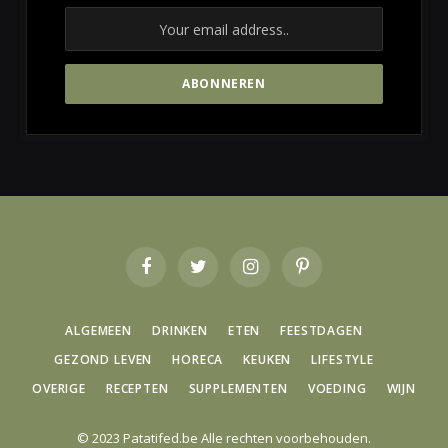
Facebook
Twitter
Instagram
Pinterest
ALGEMEEN
DRINKEN
ETEN
FEESTDAGEN
GEZOND LEVEN
HORECA
KEUKEN
LIFESTYLE
OVERIGE
RECEPTEN
SUPPLEMENTEN
VOEDING
WIJN
© 2023 Patatifed.be Alle rechten voorbehouden.