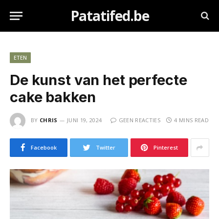
Patatifed.be
ETEN
De kunst van het perfecte
cake bakken
BY
CHRIS
JUNI 19, 2024
GEEN REACTIES
4 MINS READ
Facebook
Twitter
Pinterest