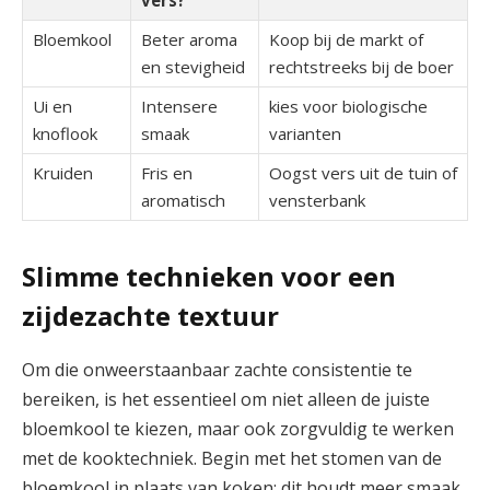
Bloemkool
Beter aroma
Koop bij de markt of
en stevigheid
rechtstreeks⁤ bij de boer
Ui en​
Intensere
kies voor⁢ biologische
knoflook
smaak
varianten
Kruiden
Fris en
Oogst vers uit de tuin of⁤
aromatisch
vensterbank
Slimme technieken voor een
⁤zijdezachte textuur
Om‌ die onweerstaanbaar zachte consistentie te
bereiken, is het essentieel om ​niet alleen de juiste
bloemkool te kiezen, ⁣maar ook zorgvuldig te werken
met de kooktechniek. ​Begin ⁤met het‍ stomen van de
bloemkool⁣ in plaats ‍van koken: dit​ houdt meer smaak