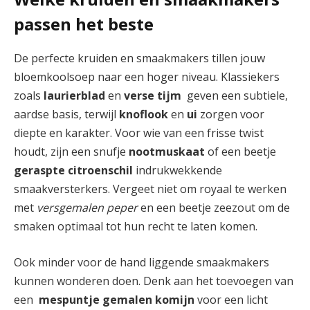
passen het beste
De perfecte‌ kruiden en smaakmakers tillen⁣ jouw
bloemkoolsoep naar ⁣een hoger niveau. Klassiekers⁤
zoals
laurierblad
en
verse ⁤tijm
‌ geven een subtiele,
aardse basis, terwijl
knoflook
en
ui
zorgen voor
diepte en karakter. Voor wie van ⁢een frisse⁣ twist‍
houdt, zijn ​een snufje
nootmuskaat
of​ een beetje
geraspte citroenschil
indrukwekkende
smaakversterkers. ​Vergeet niet‌ om royaal te werken
met
versgemalen peper
en‍ een beetje⁢ zeezout ⁢om de
smaken optimaal tot hun recht⁢ te‍ laten komen.
Ook ⁢minder ⁤voor de hand liggende ​smaakmakers⁣
kunnen wonderen doen. Denk aan het toevoegen⁤ van
een ‍
mespuntje gemalen⁤ komijn
voor een⁢ licht