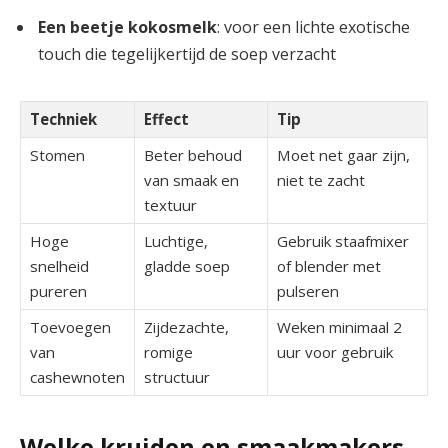
Een beetje kokosmelk
: voor een lichte exotische
touch die tegelijkertijd de soep verzacht
Techniek
Effect
Tip
Stomen
Beter behoud
Moet net gaar zijn,
van ⁣smaak en
niet te zacht
textuur
Hoge
Luchtige,
Gebruik staafmixer⁣
snelheid
gladde ⁢soep
of ⁣blender met‌
pureren
pulseren
Toevoegen⁣
Zijdezachte,‍
Weken minimaal ‍2
van
romige​
uur⁣ voor gebruik
cashewnoten
structuur
Welke kruiden en smaakmakers