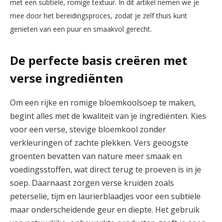
met een subtiele,​ romige ⁤textuur.⁢ In dit artikel ​nemen⁣ we⁢ je
⁤mee​ door het bereidingsproces, zodat je zelf ⁤thuis kunt
⁤genieten van een‍ puur ⁢en smaakvol gerecht.
De perfecte basis‌ creëren met
verse ingrediënten
Om een rijke ‍en romige bloemkoolsoep te maken,​
begint alles ⁢met de kwaliteit van ‍je ingrediënten.‍ Kies⁢
voor een verse,‍ stevige bloemkool zonder
verkleuringen of zachte plekken. Vers ‍geoogste
groenten bevatten ⁤van nature meer smaak⁤ en
voedingsstoffen, wat direct terug te proeven is ⁢in je
soep. Daarnaast zorgen verse kruiden ⁤zoals
peterselie, tijm en laurierblaadjes ​voor​ een⁤ subtiele
maar onderscheidende geur en diepte. Het ⁣gebruik