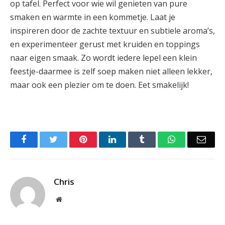
op tafel. Perfect voor wie wil genieten‍ van ⁣pure
smaken en warmte in een​ kommetje.⁤ Laat je
inspireren door de zachte textuur en subtiele ‌aroma’s,
en experimenteer gerust met kruiden en ​toppings‌
naar eigen smaak. Zo wordt iedere lepel ‍een klein
‌feestje-daarmee‌ is zelf soep maken ⁣niet​ alleen lekker,⁣
maar ook een⁢ plezier om te doen. ‍Eet ‌smakelijk!
Facebook
Twitter
Pinterest
LinkedIn
Tumblr
WhatsApp
Emai
Chris
Website