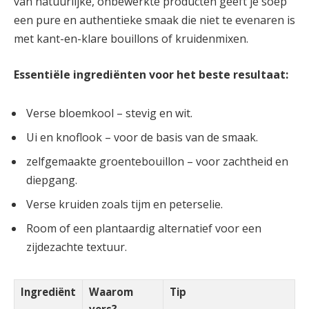
van natuurlijke, ⁢onbewerkte producten geeft je soep
⁢een ​pure ​en authentieke smaak die niet te evenaren is
met kant-en-klare bouillons of kruidenmixen.
Essentiële ingrediënten voor het beste resultaat:
Verse bloemkool – stevig en ⁤wit.
Ui ⁤en knoflook – voor⁣ de basis⁢ van de‍ smaak.
zelfgemaakte ‌groentebouillon – voor⁤ zachtheid en
diepgang.
Verse kruiden ⁤zoals ⁣tijm en peterselie.
Room of een plantaardig alternatief voor een
zijdezachte textuur.
Ingrediënt
Waarom
Tip
vers?