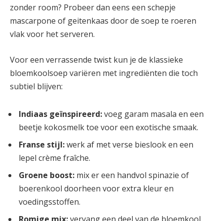
zonder⁣ room? Probeer dan eens een schepje
mascarpone of geitenkaas door de soep te roeren
vlak voor het serveren.
Voor ‌een ‌verrassende twist ⁢kun je de klassieke
bloemkoolsoep variëren met ⁣ingrediënten ​die toch
⁣subtiel blijven:
Indiaas geïnspireerd:
voeg⁢ garam masala en een
beetje kokosmelk ‍toe ‍voor een⁢ exotische smaak.
Franse​ stijl:
werk af met verse‌ bieslook en een
lepel crème fraîche.
Groene boost:
mix er een handvol‍ spinazie of
boerenkool doorheen voor extra kleur en
voedingsstoffen.
Romige mix:
vervang een deel ​van de bloemkool