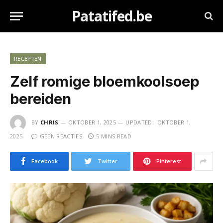
Patatifed.be
RECEPTEN
Zelf romige bloemkoolsoep
bereiden
BY
CHRIS
OKTOBER 1, 2025
UPDATED:
OKTOBER 1,
2025
GEEN REACTIES
5 MINS READ
Facebook
Twitter
Pinterest