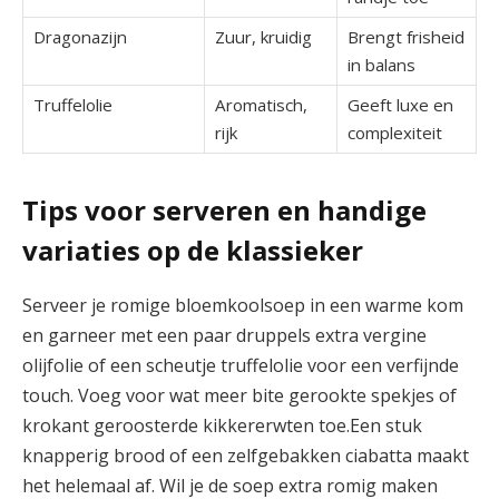
Dragonazijn
Zuur, ⁤kruidig
Brengt ⁤frisheid
in balans
Truffelolie
Aromatisch,
Geeft luxe en
rijk
⁤complexiteit
Tips voor serveren en handige
⁣variaties‍ op de klassieker
Serveer je romige bloemkoolsoep ‍in‍ een warme kom
en garneer met een paar druppels extra⁣ vergine
olijfolie ⁤of een scheutje truffelolie voor een verfijnde
touch. Voeg‍ voor wat ​meer bite gerookte spekjes of
krokant geroosterde ‍kikkererwten toe.Een stuk‍
knapperig brood⁣ of een zelfgebakken⁢ ciabatta maakt
het helemaal af. Wil je ⁣de soep ⁢extra romig ⁣maken⁤