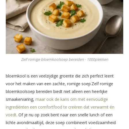
Zelf romige bloemkoolsoep bereiden - 1000plekken
bloemkool ⁣is een veelzijdige groente⁤ die zich⁢ perfect leent
voor het maken‌ van een zachte, ‍romige soep.Zelf romige
‌bloemkoolsoep bereiden biedt niet⁤ alleen een heerlijke
smaakervaring,
maar ‍ook de ‌kans om met eenvoudige
ingrediënten⁢ een comfortfood te⁢ creëren dat verwarmt én
voedt
. Of je ⁤nu ‍op zoek bent naar een snelle‍ lunch of een
lichte avondmaaltijd, deze soep ⁢combineert​ voedzaamheid