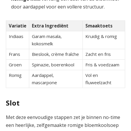
door aardappel voor een vollere structuur.
Variatie
Extra Ingrediënt
Smaaktoets
Indiaas
Garam masala,
Kruidig⁢ & romig
kokosmelk
Frans
Bieslook, crème fraîche
Zacht en fris
Groen
Spinazie, boerenkool
Fris & voedzaam
Romig
Aardappel,
Vol en
mascarpone
fluweelzacht
Slot
Met ‌deze eenvoudige stappen ⁣zet je binnen no-time​
een heerlijke, ⁤zelfgemaakte romige bloemkoolsoep