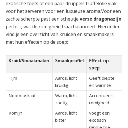
exotische ⁤toets⁢ of een paar druppels truffelolie vlak‍
voor het​ serveren‍ voor een ‍luxueuze aroma.Voor een
zachte ⁢scherpte ⁤past een scheutje
verse dragonazijn
perfect, wat de romigheid‌ fraai balanceert. ⁢Hieronder
vind je⁤ een⁤ overzicht van kruiden en⁢ smaakmakers
‌met hun effecten op de soep:
Kruid/Smaakmaker
Smaakprofiel
Effect op‍
soep
Tijm
Aards, ⁢licht
Geeft diepte
kruidig
en warmte
Nootmuskaat
Warm, licht
Accentueert‍
zoetig
romigheid
Komijn
Aards, licht‍
voegt een
bitter
exotisch
randje toe