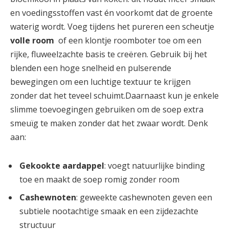
en ‍voedingsstoffen vast én ⁣voorkomt⁣ dat de groente
waterig wordt. Voeg tijdens het pureren een ‍scheutje
volle room
⁣ of een klontje roomboter toe om een
rijke, fluweelzachte basis‌ te⁢ creëren. Gebruik ⁣bij het
blenden een hoge snelheid en ⁢pulserende
bewegingen om‌ een ⁤luchtige⁣ textuur te krijgen
zonder dat het teveel schuimt.Daarnaast kun ⁣je enkele
slimme toevoegingen gebruiken om de soep extra ​
smeuïg te maken zonder dat het zwaar wordt. Denk
aan:
Gekookte aardappel
: voegt natuurlijke binding
toe en ⁣maakt de soep romig⁢ zonder room
Cashewnoten
: geweekte‍ cashewnoten geven een
subtiele nootachtige ‍smaak en​ een zijdezachte
structuur